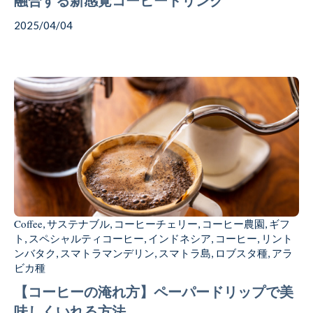
融合する新感覚コーヒードリンク
2025/04/04
Coffee
サステナブル
コーヒーチェリー
コーヒー農園
ギフ
,
,
,
,
ト
スペシャルティコーヒー
インドネシア
コーヒー
リント
,
,
,
,
ンバタク
スマトラマンデリン
スマトラ島
ロブスタ種
アラ
,
,
,
,
ビカ種
【コーヒーの淹れ方】ペーパードリップで美
味しくいれる方法