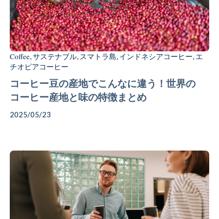
Coffee
Chocolate
Coffee
サステナブル
スマトラ島
インドネシアコーヒー
エ
,
,
,
,
チオピアコーヒー
コーヒー豆の産地でこんなに違う！世界の
Gift
コーヒー産地と味の特徴まとめ
2025/05/23