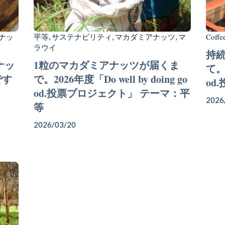
ナッ
平等
サステナビリティ
マカダミアナッツ
マ
Coffe
,
,
,
ラウイ
持
ナッ
1粒のマカダミアナッツが届くま
て。2
です
で。2026年度「Do well by doing go
od
od.投票プロジェクト」 テーマ：平
2026
等
2026/03/20