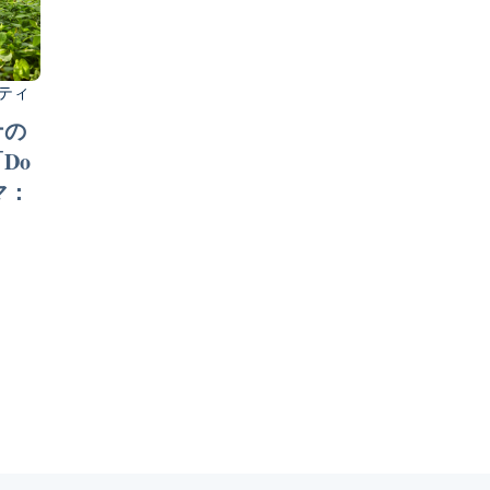
ティ
ナの
Do
ーマ：