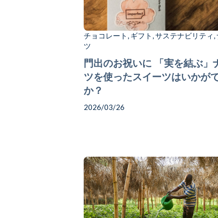
Chocolate
チョコレート
ギフト
サステナビリティ
,
,
,
Gift
ツ
門出のお祝いに 「実を結ぶ」
ツを使ったスイーツはいかが
か？
2026/03/26