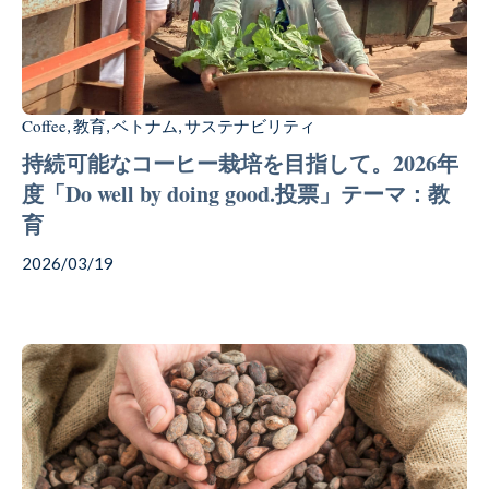
Coffee
Chocolate
Coffee
教育
ベトナム
サステナビリティ
,
,
,
持続可能なコーヒー栽培を目指して。2026年
度「Do well by doing good.投票」テーマ：教
Gift
育
2026/03/19