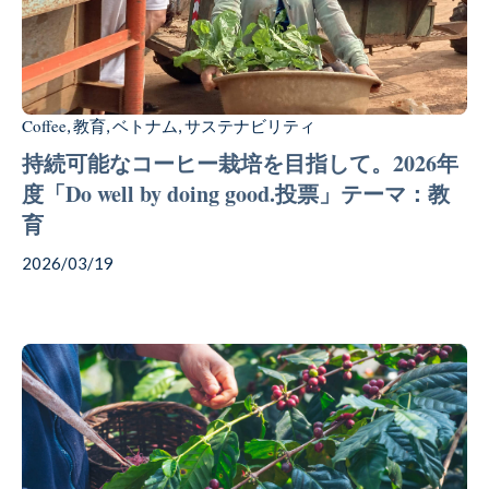
Coffee
Chocolate
Coffee
教育
ベトナム
サステナビリティ
,
,
,
持続可能なコーヒー栽培を目指して。2026年
度「Do well by doing good.投票」テーマ：教
Gift
育
2026/03/19