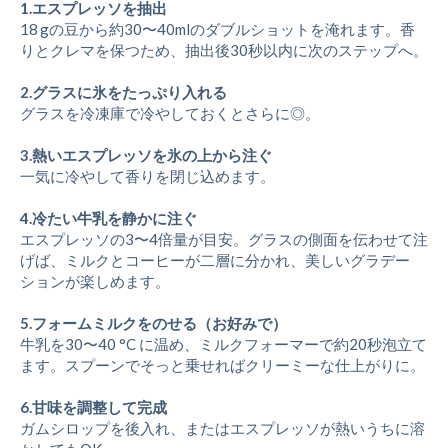
1.エスプレッソを抽出
18 gの豆から約30〜40mlのダブルショットを淹れます。香
りとクレマを保つため、抽出後30秒以内に次のステップへ。
2.グラスに氷をたっぷり入れる
グラスを冷凍庫で冷やしておくとさらに◎。
3.熱いエスプレッソを氷の上から注ぐ
一気に冷やして香りを閉じ込めます。
4.冷たい牛乳を静かに注ぐ
エスプレッソの3〜4倍量が目安。グラスの側面を伝わせて注
げば、ミルクとコーヒーが二層に分かれ、美しいグラデー
ションが楽しめます。
5.フォームミルクをのせる（お好みで）
牛乳を30〜40 °C に温め、ミルクフォーマーで約20秒泡立て
ます。スプーンでそっと乗せればクリーミーな仕上がりに。
6.甘味を調整して完成
ガムシロップを後入れ、またはエスプレッソが熱いうちに溶