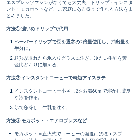
エスプレッソマシンがなくても大丈夫。ドリップ・インスタ
ント・モカポットなど、ご家庭にある器具で作れる方法をま
とめました。
方法① 濃いめドリップで代用
ペーパードリップで豆を通常の2倍量使用し、抽出量を
半分に。
粗熱が取れたら氷入りグラスに注ぎ、冷たい牛乳を黄
金比どおりに加える。
方法② インスタントコーヒーで時短アイスラテ
インスタントコーヒー小さじ2をお湯60mlで溶かし濃厚
な液を作る。
氷で急冷し、牛乳を注ぐ。
方法③ モカポット・エアロプレスなど
モカポット＝直火式でコーヒーの濃度はほぼエスプ
レッソ並み。エアロプレス＝細挽き豆で低温抽出。フ