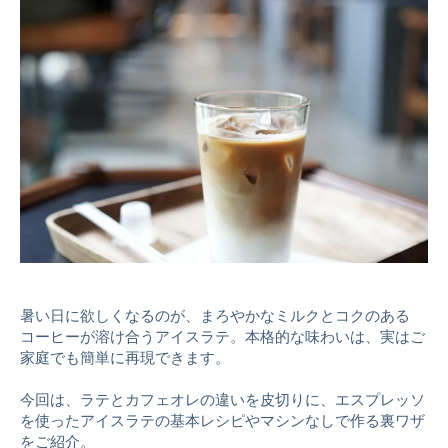
Coffee
Chocolate
Gift
暑い日に欲しくなるのが、まろやかなミルクとコクのある
コーヒーが溶け合うアイスラテ。本格的な味わいは、実はご
家庭でも簡単に再現できます。
今回は、ラテとカフェオレの違いを皮切りに、エスプレッソ
を使ったアイスラテの基本レシピやマシンなしで作る裏ワザ
をご紹介。