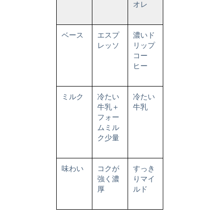
オレ
ベース
エスプ
濃いド
レッソ
リップ
コー
ヒー
ミルク
冷たい
冷たい
牛乳＋
牛乳
フォー
ムミル
ク少量
味わい
コクが
すっき
強く濃
りマイ
厚
ルド