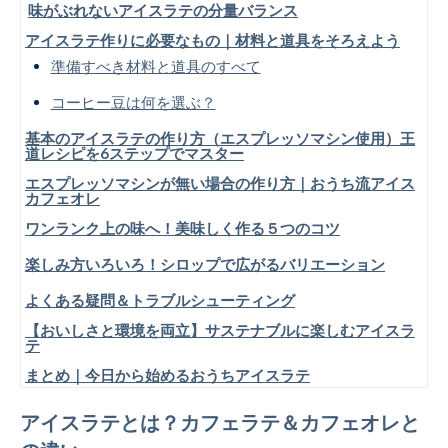
味がぶれないアイスラテの分量バランス
アイスラテ作りに必要なもの｜材料と道具をそろえよう
準備すべき材料と道具のすべて
コーヒー豆は何を選ぶ？
基本のアイスラテの作り方（エスプレッソマシン使用）王
道レシピを6ステップでマスター
エスプレッソマシンが無い場合の作り方｜おうち流アイス
カフェオレ
ワンランク上の味へ！美味しく作る５つのコツ
楽しみ方いろいろ！シロップで広がるバリエーション
よくある疑問＆トラブルシューティング
【おいしさと環境を両立】サステナブルに楽しむアイスラ
テ
まとめ｜今日から始めるおうちアイスラテ
アイスラテとは？カフェラテ＆カフェオレと