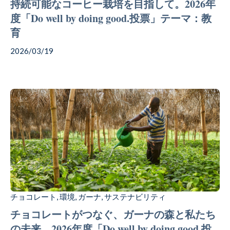
持続可能なコーヒー栽培を目指して。2026年
度「Do well by doing good.投票」テーマ：教
育
2026/03/19
チョコレート
環境
ガーナ
サステナビリティ
,
,
,
チョコレートがつなぐ、ガーナの森と私たち
の未来。2026年度「Do well by doing good.投