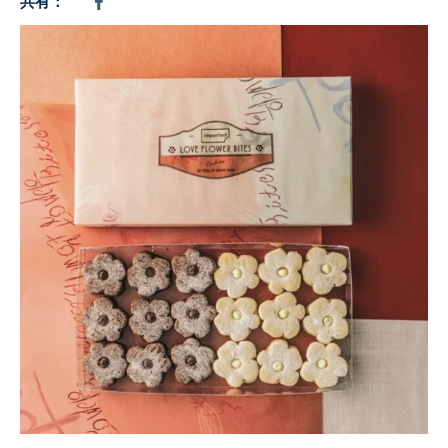
共有：
Coffee
Chocolate
Gift