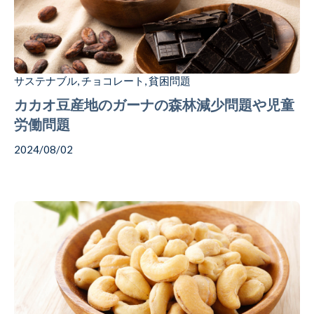
Coffee
Chocolate
サステナブル
チョコレート
貧困問題
,
,
カカオ豆産地のガーナの森林減少問題や児童
労働問題
Gift
2024/08/02